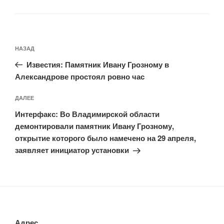
Навигация
Предыдущая
НАЗАД
по
запись:
записям
Известия: Памятник Ивану Грозному в
Александрове простоял ровно час
Следующая
ДАЛЕЕ
запись
Интерфакс: Во Владимирской области
демонтировали памятник Ивану Грозному,
открытие которого было намечено на 29 апреля,
заявляет инициатор установки
Адрес