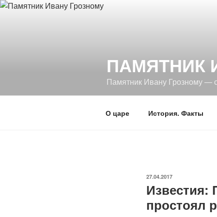
Перейти
к
содержимому
ПАМЯТНИК 
Памятник Ивану Грозному — 
О царе
История. Факты
ОПУБЛИКОВАНО
27.04.2017
Известия: 
простоял р