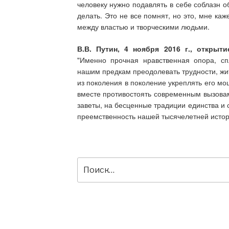
человеку нужно подавлять в себе соблазн о
делать. Это не все помнят, но это, мне к
между властью и творческими людьми.
В.В. Путин, 4 ноября 2016 г., открыт
"Именно прочная нравственная опора, сп
нашим предкам преодолевать трудности, жит
из поколения в поколение укреплять его мо
вместе противостоять современным вызовам
заветы, на бесценные традиции единства и 
преемственность нашей тысячелетней истор
Искать: