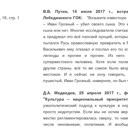
В.В. Путин, 14 июля 2017 г., встр
16, стр. 1
Лебединского ГОК:
"Возьмите известную ле
– Иван Грозный – убил своего сына. Это 
сына или нет. Многие исследователи считаю
а придумал это всё папский нунций, котор
пытался Русь православную превратить в 
Васильевич ему отказал и послал его по и
легенды и прочее и прочее. Из него с
супержестокого человека. Хотя если пос
другие страны, всё то же самое было вез
жестокое. И я сейчас не хочу говорить,
пушистый, Иван Грозный, наверное, он был 
Д.А. Медведев, 25 апреля 2017 г., 
"Культура – национальный приоритет
узкополитический подход к культуре в н
просто недопустим. Если мы не хотим верн
жестко регламентировалась сверху, то нам
числе чиновникам, политикам. И вооб