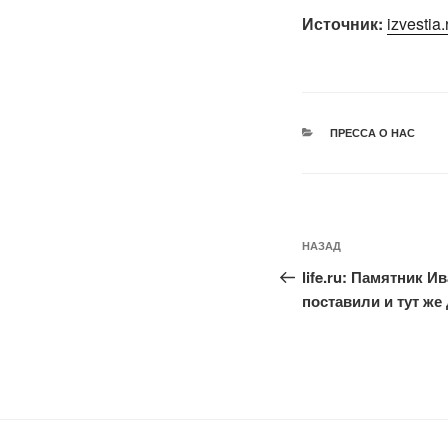
Источник:
izvestia
РУБРИКИ
ПРЕССА О НАС
Навигация
Предыдущая
НАЗАД
по
запись:
life.ru: Памятник 
записям
поставили и тут ж