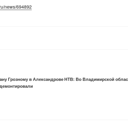
.ru/news/694892
Ивану Грозному в Александрове
НТВ: Во Владимирской облас
е демонтировали