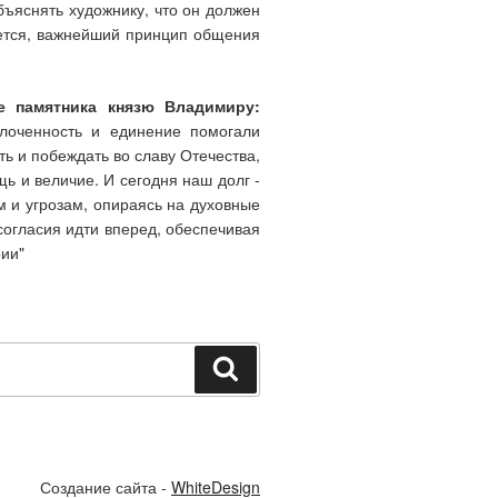
бъяснять художнику, что он должен
ажется, важнейший принцип общения
ие памятника князю Владимиру:
лоченность и единение помогали
ь и побеждать во славу Отечества,
щь и величие. И сегодня наш долг -
 и угрозам, опираясь на духовные
согласия идти вперед, обеспечивая
ии"
Поиск
Создание сайта -
WhiteDesign