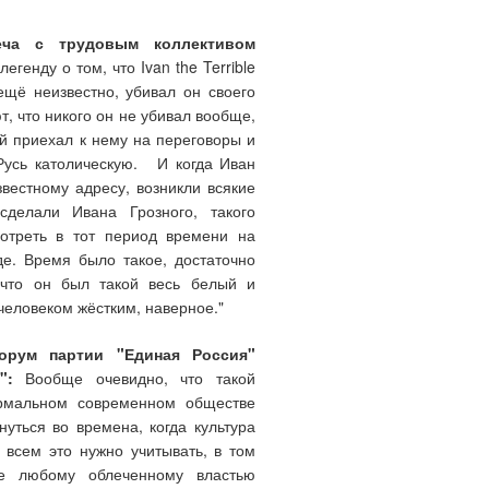
еча с трудовым коллективом
генду о том, что Ivan the Terrible
ещё неизвестно, убивал он своего
т, что никого он не убивал вообще,
ый приехал к нему на переговоры и
Русь католическую. И когда Иван
звестному адресу, возникли всякие
делали Ивана Грозного, такого
мотреть в тот период времени на
де. Время было такое, достаточно
 что он был такой весь белый и
человеком жёстким, наверное."
форум партии "Единая Россия"
":
Вообще очевидно, что такой
ормальном современном обществе
уться во времена, когда культура
 всем это нужно учитывать, в том
ще любому облеченному властью