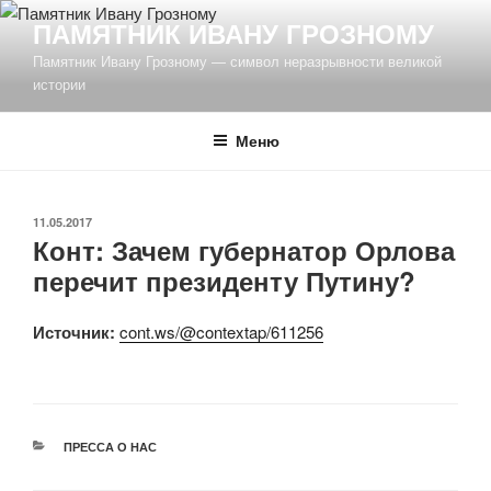
Перейти
ПАМЯТНИК ИВАНУ ГРОЗНОМУ
к
Памятник Ивану Грозному — символ неразрывности великой
содержимому
истории
Меню
ОПУБЛИКОВАНО
11.05.2017
Конт: Зачем губернатор Орлова
перечит президенту Путину?
Источник:
cont.ws/@contextap/611256
РУБРИКИ
ПРЕССА О НАС