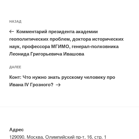
Навигация
Предыдущая
НАЗАД
по
запись:
записям
Комментарий президента академии
геополитических проблем, доктора исторических
наук, профессора МГИМО, генерал-полковника
Леонида Григорьевича Ивашова
Следующая
ДАЛЕЕ
запись
Конт: Что нужно знать русскому человеку про
Ивана IV Грозного?
Адрес
129090, Москва, Олимпийский пр-т, 16, стр. 1