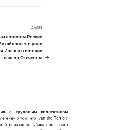
ДАЛЕЕ
Следующая
запись
ым артистом России
Михайловым о роли
ря Иоанна в истории
нашего Отечества
еча с трудовым коллективом
генду о том, что Ivan the Terrible
ещё неизвестно, убивал он своего