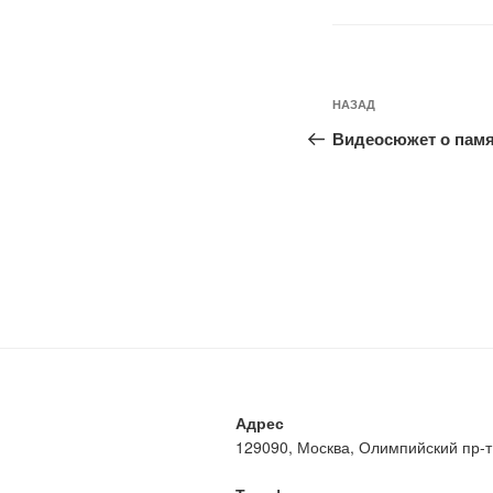
Навигация
Предыдущая
НАЗАД
по
запись:
Видеосюжет о пам
записям
Адрес
129090, Москва, Олимпийский пр-т, 