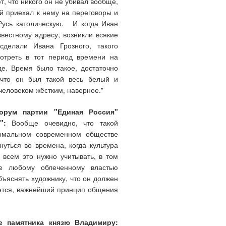
т, что никого он не убивал вообще,
ый приехал к нему на переговоры и
Русь католическую. И когда Иван
звестному адресу, возникли всякие
делали Ивана Грозного, такого
мотреть в тот период времени на
де. Время было такое, достаточно
 что он был такой весь белый и
человеком жёстким, наверное."
форум партии "Единая Россия"
":
Вообще очевидно, что такой
ормальном современном обществе
уться во времена, когда культура
 всем это нужно учитывать, в том
ще любому облеченному властью
бъяснять художнику, что он должен
ажется, важнейший принцип общения
ие памятника князю Владимиру: