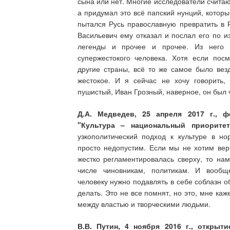
сына или нет. Многие исследователи считаю
а придумал это всё папский нунций, котор
пытался Русь православную превратить в 
Васильевич ему отказал и послал его по и
легенды и прочее и прочее. Из него с
супержестокого человека. Хотя если пос
другие страны, всё то же самое было вез
жестокое. И я сейчас не хочу говорить,
пушистый, Иван Грозный, наверное, он был 
Д.А. Медведев, 25 апреля 2017 г., 
"Культура – национальный приоритет
узкополитический подход к культуре в н
просто недопустим. Если мы не хотим верн
жестко регламентировалась сверху, то нам
числе чиновникам, политикам. И вооб
человеку нужно подавлять в себе соблазн о
делать. Это не все помнят, но это, мне к
между властью и творческими людьми.
В.В. Путин, 4 ноября 2016 г., открыт