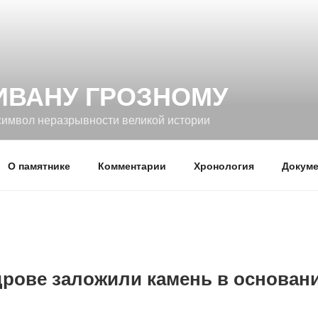
ИВАНУ ГРОЗНОМУ
символ неразрывности великой истории
О памятнике
Комментарии
Хронология
Докуме
рове заложили камень в основан