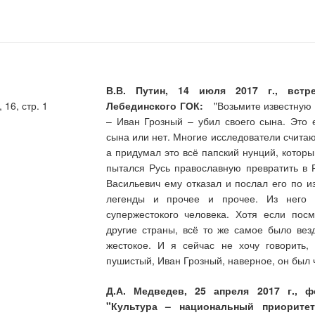
В.В. Путин, 14 июля 2017 г., встр
16, стр. 1
Лебединского ГОК:
"Возьмите известную ле
– Иван Грозный – убил своего сына. Это 
сына или нет. Многие исследователи считаю
а придумал это всё папский нунций, котор
пытался Русь православную превратить в 
Васильевич ему отказал и послал его по и
легенды и прочее и прочее. Из него с
супержестокого человека. Хотя если пос
другие страны, всё то же самое было вез
жестокое. И я сейчас не хочу говорить,
пушистый, Иван Грозный, наверное, он был 
Д.А. Медведев, 25 апреля 2017 г., 
"Культура – национальный приоритет