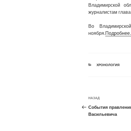
Владимирской об
журналистам глава
Во Владимирско
ноября.
Подробне
РУБРИКИ
ХРОНОЛОГИЯ
Навигация
Предыдущая
НАЗАД
по
запись:
События правления
записям
Васильевича