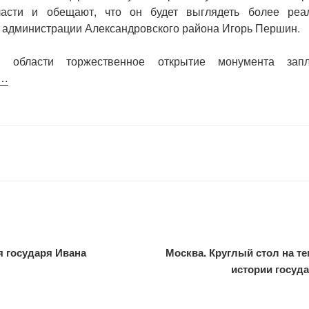
ласти и обещают, что он будет выглядеть более реал
 администрации Александровского района Игорь Першин.
й области торжественное открытие монумента зап
е…
 государя Ивана
Москва. Круглый стол на те
истории госуд