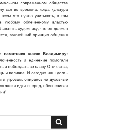
ормальном современном обществе
уться во времена, когда культура
 всем это нужно учитывать, в том
ще любому облеченному властью
бъяснять художнику, что он должен
ажется, важнейший принцип общения
ие памятника князю Владимиру:
лоченность и единение помогали
ь и побеждать во славу Отечества,
щь и величие. И сегодня наш долг -
 и угрозам, опираясь на духовные
согласия идти вперед, обеспечивая
ии"
Поиск