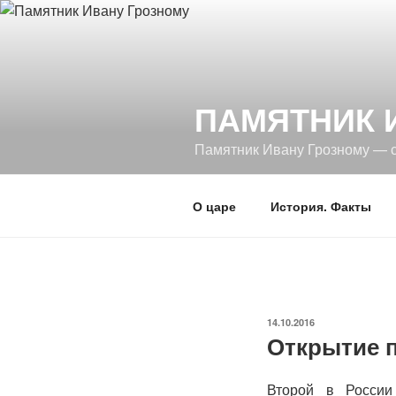
Перейти
к
содержимому
ПАМЯТНИК 
Памятник Ивану Грозному — 
О царе
История. Факты
ОПУБЛИКОВАНО
14.10.2016
Открытие п
Второй в России