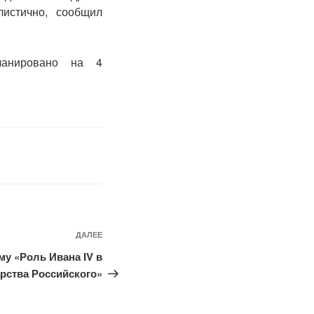
истично, сообщил
ланировано на 4
ДАЛЕЕ
Следующая
запись
му «Роль Ивана IV в
арства Российского»