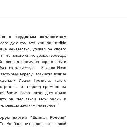
еча с трудовым коллективом
генду о том, что Ivan the Terrible
ещё неизвестно, убивал он своего
т, что никого он не убивал вообще,
ый приехал к нему на переговоры и
Русь католическую. И когда Иван
звестному адресу, возникли всякие
делали Ивана Грозного, такого
мотреть в тот период времени на
де. Время было такое, достаточно
 что он был такой весь белый и
человеком жёстким, наверное."
форум партии "Единая Россия"
":
Вообще очевидно, что такой