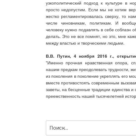
узкополитический подход к культуре в н
просто недопустим. Если мы не хотим верн
жестко регламентировалась сверху, то нам
числе чиновникам, политикам. И вооб
человеку нужно подавлять в себе соблазн о
делать. Это не все помнят, но это, мне к
между властью и творческими людьми.
В.В. Путин, 4 ноября 2016 г., открыт
"Именно прочная нравственная опора, сп
нашим предкам преодолевать трудности, жит
из поколения в поколение укреплять его мо
вместе противостоять современным вызовам
заветы, на бесценные традиции единства и 
преемственность нашей тысячелетней истор
Искать: