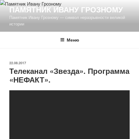
Перейти
ПАМЯТНИК ИВАНУ ГРОЗНОМУ
к
Памятник Ивану Грозному — символ неразрывности великой
содержимому
истории
Меню
ОПУБЛИКОВАНО
22.08.2017
Телеканал «Звезда». Программа
«НЕФАКТ».