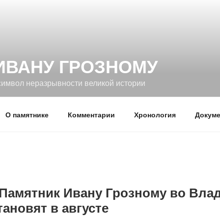
ИВАНУ ГРОЗНОМУ
символ неразрывности великой истории
О памятнике
Комментарии
Хронология
Докуме
Памятник Ивану Грозному во Вла
тановят в августе