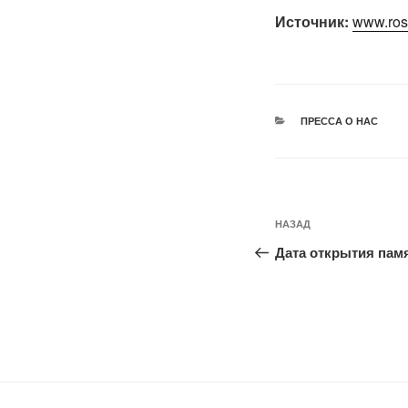
Источник:
www.rosb
РУБРИКИ
ПРЕССА О НАС
Навигация
Предыдущая
НАЗАД
по
запись:
Дата открытия памя
записям