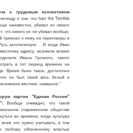
еча с трудовым коллективом
генду о том, что Ivan the Terrible
ещё неизвестно, убивал он своего
т, что никого он не убивал вообще,
ый приехал к нему на переговоры и
Русь католическую. И когда Иван
звестному адресу, возникли всякие
делали Ивана Грозного, такого
мотреть в тот период времени на
де. Время было такое, достаточно
 что он был такой весь белый и
человеком жёстким, наверное."
форум партии "Единая Россия"
":
Вообще очевидно, что такой
ормальном современном обществе
уться во времена, когда культура
 всем это нужно учитывать, в том
ще любому облеченному властью