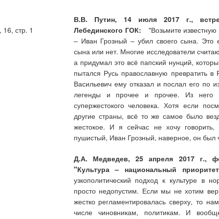
В.В. Путин, 14 июля 2017 г., встр
16, стр. 1
Лебединского ГОК:
"Возьмите известную ле
– Иван Грозный – убил своего сына. Это 
сына или нет. Многие исследователи считаю
а придумал это всё папский нунций, котор
пытался Русь православную превратить в 
Васильевич ему отказал и послал его по и
легенды и прочее и прочее. Из него с
супержестокого человека. Хотя если пос
другие страны, всё то же самое было вез
жестокое. И я сейчас не хочу говорить,
пушистый, Иван Грозный, наверное, он был 
Д.А. Медведев, 25 апреля 2017 г., 
"Культура – национальный приоритет
узкополитический подход к культуре в н
просто недопустим. Если мы не хотим верн
жестко регламентировалась сверху, то нам
числе чиновникам, политикам. И вооб