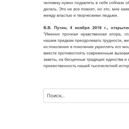
человеку нужно подавлять в себе соблазн о
делать. Это не все помнят, но это, мне к
между властью и творческими людьми.
В.В. Путин, 4 ноября 2016 г., открыт
"Именно прочная нравственная опора, сп
нашим предкам преодолевать трудности, жит
из поколения в поколение укреплять его мо
вместе противостоять современным вызовам
заветы, на бесценные традиции единства и 
преемственность нашей тысячелетней истор
Искать: