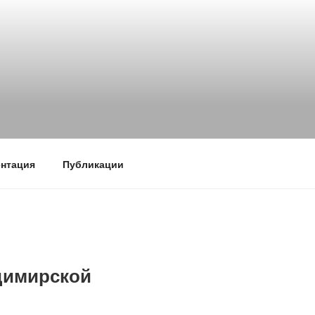
нтация
Публикации
димирской