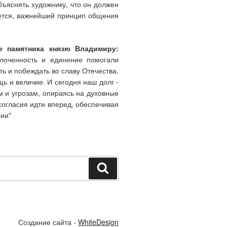
бъяснять художнику, что он должен
ажется, важнейший принцип общения
ие памятника князю Владимиру:
лоченность и единение помогали
ь и побеждать во славу Отечества,
щь и величие. И сегодня наш долг -
 и угрозам, опираясь на духовные
согласия идти вперед, обеспечивая
ии"
Поиск
Создание сайта -
WhiteDesign