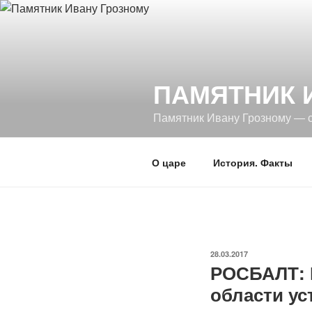
Перейти
к
содержимому
ПАМЯТНИК 
Памятник Ивану Грозному — 
О царе
История. Факты
ОПУБЛИКОВАНО
28.03.2017
РОСБАЛТ: 
области ус