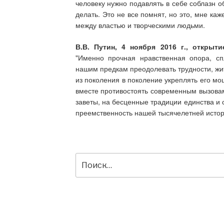
человеку нужно подавлять в себе соблазн о
делать. Это не все помнят, но это, мне к
между властью и творческими людьми.
В.В. Путин, 4 ноября 2016 г., открыт
"Именно прочная нравственная опора, сп
нашим предкам преодолевать трудности, жит
из поколения в поколение укреплять его мо
вместе противостоять современным вызовам
заветы, на бесценные традиции единства и 
преемственность нашей тысячелетней истор
Искать: