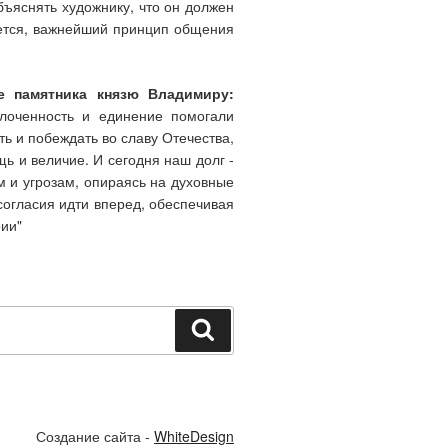
бъяснять художнику, что он должен
ажется, важнейший принцип общения
ие памятника князю Владимиру:
лоченность и единение помогали
ь и побеждать во славу Отечества,
щь и величие. И сегодня наш долг -
 и угрозам, опираясь на духовные
согласия идти вперед, обеспечивая
ии"
Поиск
Создание сайта -
WhiteDesign