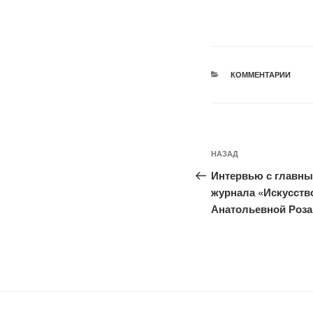
РУБРИКИ
КОММЕНТАРИИ
Навигация
Предыдущая
НАЗАД
по
запись:
Интервью с главны
записям
журнала «Искусств
Анатольевной Роз