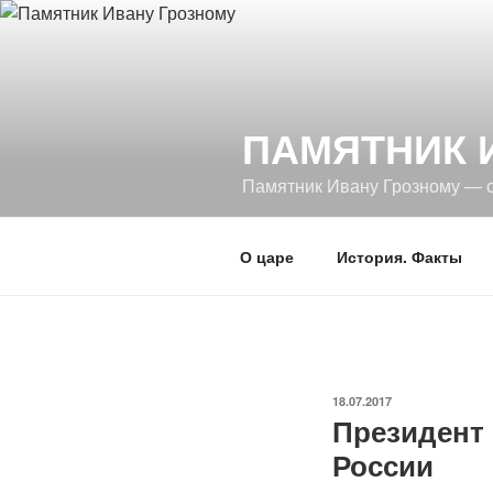
Перейти
к
содержимому
ПАМЯТНИК 
Памятник Ивану Грозному — 
О царе
История. Факты
ОПУБЛИКОВАНО
18.07.2017
Президент 
России