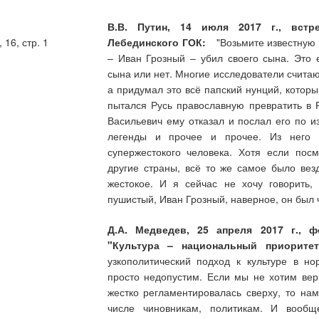
В.В. Путин, 14 июля 2017 г., встр
16, стр. 1
Лебединского ГОК:
"Возьмите известную ле
– Иван Грозный – убил своего сына. Это 
сына или нет. Многие исследователи считаю
а придумал это всё папский нунций, котор
пытался Русь православную превратить в 
Васильевич ему отказал и послал его по и
легенды и прочее и прочее. Из него с
супержестокого человека. Хотя если пос
другие страны, всё то же самое было вез
жестокое. И я сейчас не хочу говорить,
пушистый, Иван Грозный, наверное, он был 
Д.А. Медведев, 25 апреля 2017 г., 
"Культура – национальный приоритет
узкополитический подход к культуре в н
просто недопустим. Если мы не хотим верн
жестко регламентировалась сверху, то нам
числе чиновникам, политикам. И вооб