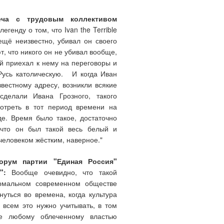
еча с трудовым коллективом
генду о том, что Ivan the Terrible
ещё неизвестно, убивал он своего
т, что никого он не убивал вообще,
ый приехал к нему на переговоры и
Русь католическую. И когда Иван
звестному адресу, возникли всякие
делали Ивана Грозного, такого
мотреть в тот период времени на
де. Время было такое, достаточно
 что он был такой весь белый и
человеком жёстким, наверное."
форум партии "Единая Россия"
":
Вообще очевидно, что такой
ормальном современном обществе
уться во времена, когда культура
 всем это нужно учитывать, в том
ще любому облеченному властью