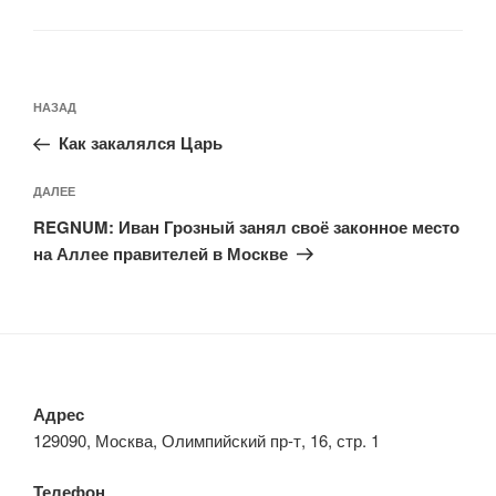
Навигация
Предыдущая
НАЗАД
по
запись:
записям
Как закалялся Царь
Следующая
ДАЛЕЕ
запись
REGNUM: Иван Грозный занял своё законное место
на Аллее правителей в Москве
Адрес
129090, Москва, Олимпийский пр-т, 16, стр. 1
Телефон