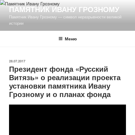
Перейти
ПАМЯТНИК ИВАНУ ГРОЗНОМУ
к
Памятник Ивану Грозному — символ неразрывности великой
содержимому
истории
Меню
ОПУБЛИКОВАНО
28.07.2017
Президент фонда «Русский
Витязь» о реализации проекта
установки памятника Ивану
Грозному и о планах фонда