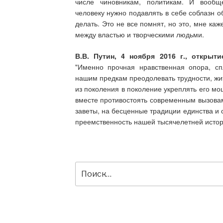
числе чиновникам, политикам. И вооб
человеку нужно подавлять в себе соблазн о
делать. Это не все помнят, но это, мне к
между властью и творческими людьми.
В.В. Путин, 4 ноября 2016 г., открыт
"Именно прочная нравственная опора, сп
нашим предкам преодолевать трудности, жит
из поколения в поколение укреплять его мо
вместе противостоять современным вызовам
заветы, на бесценные традиции единства и 
преемственность нашей тысячелетней истор
Искать: