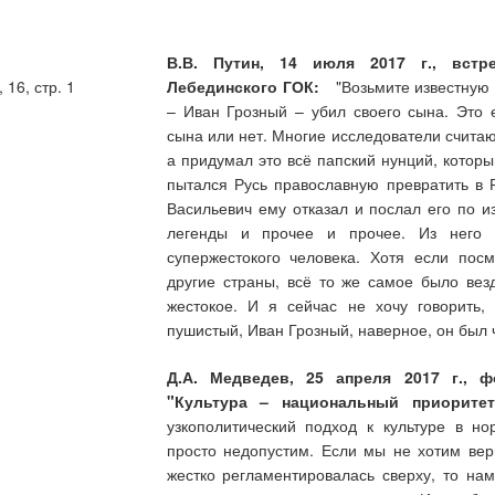
В.В. Путин, 14 июля 2017 г., встр
16, стр. 1
Лебединского ГОК:
"Возьмите известную ле
– Иван Грозный – убил своего сына. Это 
сына или нет. Многие исследователи считаю
а придумал это всё папский нунций, котор
пытался Русь православную превратить в 
Васильевич ему отказал и послал его по и
легенды и прочее и прочее. Из него с
супержестокого человека. Хотя если пос
другие страны, всё то же самое было вез
жестокое. И я сейчас не хочу говорить,
пушистый, Иван Грозный, наверное, он был 
Д.А. Медведев, 25 апреля 2017 г., 
"Культура – национальный приоритет
узкополитический подход к культуре в н
просто недопустим. Если мы не хотим верн
жестко регламентировалась сверху, то нам