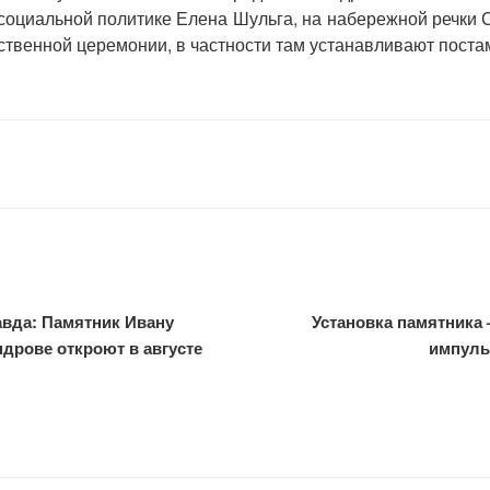
социальной политике Елена Шульга, на набережной речки 
ественной церемонии, в частности там устанавливают поста
вда: Памятник Ивану
Установка памятник
дрове откроют в августе
импуль