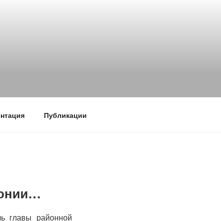
нтация
Публикации
монии…
ль главы районной