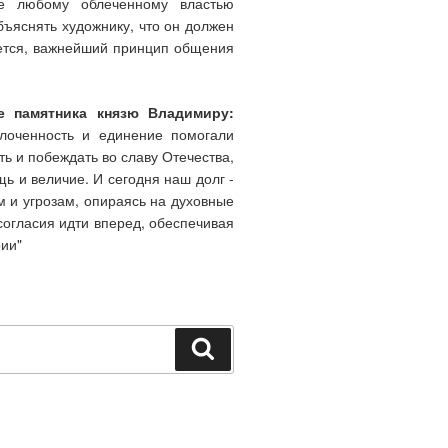
ще любому облеченному властью
бъяснять художнику, что он должен
ажется, важнейший принцип общения
ие памятника князю Владимиру:
лоченность и единение помогали
ь и побеждать во славу Отечества,
щь и величие. И сегодня наш долг -
 и угрозам, опираясь на духовные
согласия идти вперед, обеспечивая
ии"
Поиск