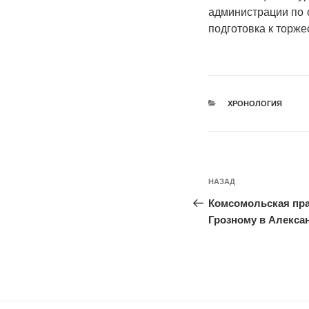
администрации по 
подготовка к торж
РУБРИКИ
ХРОНОЛОГИЯ
Навигация
Предыдущая
НАЗАД
по
запись:
Комсомольская пра
записям
Грозному в Алексан