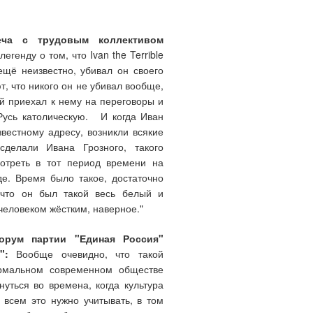
еча с трудовым коллективом
генду о том, что Ivan the Terrible
ещё неизвестно, убивал он своего
т, что никого он не убивал вообще,
ый приехал к нему на переговоры и
Русь католическую. И когда Иван
звестному адресу, возникли всякие
делали Ивана Грозного, такого
мотреть в тот период времени на
де. Время было такое, достаточно
 что он был такой весь белый и
человеком жёстким, наверное."
форум партии "Единая Россия"
":
Вообще очевидно, что такой
ормальном современном обществе
уться во времена, когда культура
 всем это нужно учитывать, в том