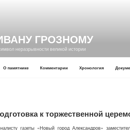
ИВАНУ ГРОЗНОМУ
символ неразрывности великой истории
О памятнике
Комментарии
Хронология
Докуме
подготовка к торжественной цере
налисту газеты «Новый город Александров» заместите