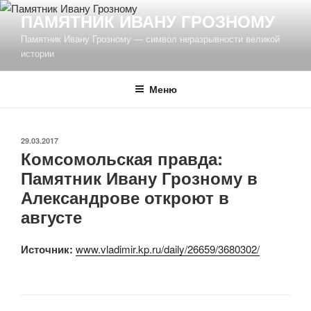
Перейти
ПАМЯТНИК ИВАНУ ГРОЗНОМУ
к
Памятник Ивану Грозному — символ неразрывности великой
содержимому
истории
Меню
ОПУБЛИКОВАНО
29.03.2017
Комсомольская правда:
Памятник Ивану Грозному в
Александрове откроют в
августе
Источник:
www.vladimir.kp.ru/daily/26659/3680302/