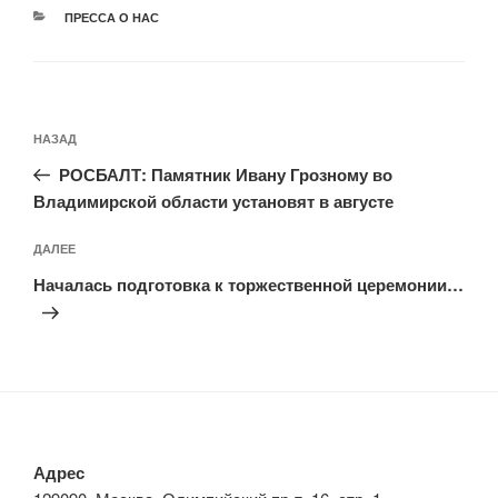
РУБРИКИ
ПРЕССА О НАС
Навигация
Предыдущая
НАЗАД
по
запись:
записям
РОСБАЛТ: Памятник Ивану Грозному во
Владимирской области установят в августе
Следующая
ДАЛЕЕ
запись
Началась подготовка к торжественной церемонии…
Адрес