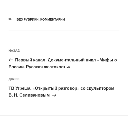
РУБРИКИ
БЕЗ РУБРИКИ
,
КОММЕНТАРИИ
Навигация
Предыдущая
НАЗАД
по
запись:
записям
Первый канал. Документальный цикл «Мифы о
России. Русская жестокость»
Следующая
ДАЛЕЕ
запись
ТВ Угреша. «Открытый разговор» со скульптором
В. Н. Селивановым