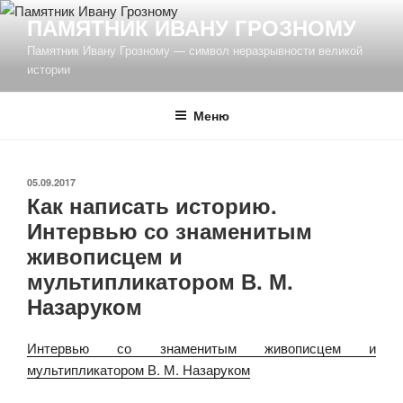
Перейти
ПАМЯТНИК ИВАНУ ГРОЗНОМУ
к
Памятник Ивану Грозному — символ неразрывности великой
содержимому
истории
Меню
ОПУБЛИКОВАНО
05.09.2017
Как написать историю.
Интервью со знаменитым
живописцем и
мультипликатором В. М.
Назаруком
Интервью со знаменитым живописцем и
мультипликатором В. М. Назаруком