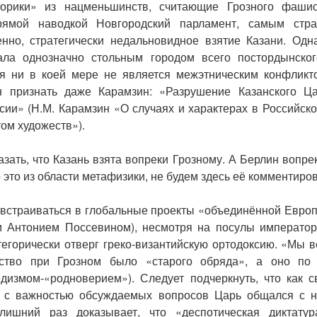
орики» из нацменьшинств, считающие Грозного фашис
рямой наводкой Новгородский парламент, самым стр
енно, стратегически недальновидное взятие Казани. Одн
ала однозначно стольным городом всего постордынског
ия ни в коей мере не является межэтническим конфликто
 признать даже Карамзин: «Разрушение Казанского Ца
сии» (Н.М. Карамзин «О случаях и характерах в Российско
ом художеств»).
азать, что Казань взята вопреки Грозному. А Берлин вопр
 это из области метафизики, не будем здесь её комментиров
 встраиваться в глобальные проекты «объединённой Европ
м Антонием Поссевином), несмотря на посулы император
атегорически отверг греко-византийскую ортодоксию. «Мы в
нство при Грозном было «старого обряда», а оно по
измом-«родноверием»). Следует подчеркнуть, что как с
и с важностью обсуждаемых вопросов Царь общался с н
лишний раз доказывает, что «деспотическая диктату