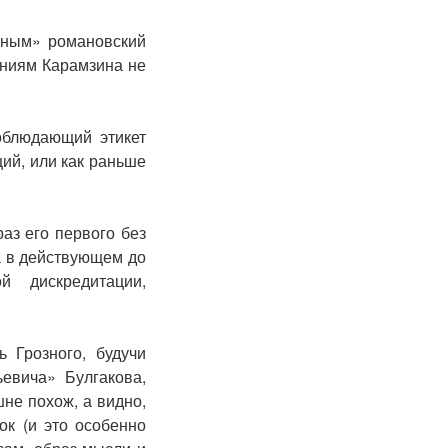
зным» романовский
яниям Карамзина не
облюдающий этикет
ий, или как раньше
аз его первого без
а в действующем до
 дискредитации,
 Грозного, будучи
евича» Булгакова,
не похож, а видно,
ок (и это особенно