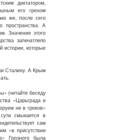
тским диктатором,
ашным его грехом
ако же, после сего
о пространства. А
м. Значение этого
рства запечатлело
й истории, которые
еки Сталину. А Крым
ать.
ы» (читайте беседу
ства «Царьграда и
еруем не в греков»
 сути смыкается в
видетельствует сам
им «в присутствии
ра» Грозного была