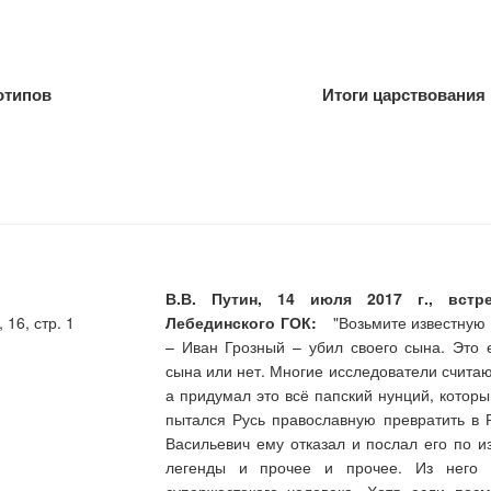
отипов
Итоги царствования
В.В. Путин, 14 июля 2017 г., встр
16, стр. 1
Лебединского ГОК:
"Возьмите известную ле
– Иван Грозный – убил своего сына. Это 
сына или нет. Многие исследователи считаю
а придумал это всё папский нунций, котор
пытался Русь православную превратить в 
Васильевич ему отказал и послал его по и
легенды и прочее и прочее. Из него с