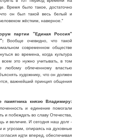
мотреть в тот период времени на
де. Время было такое, достаточно
 что он был такой весь белый и
человеком жёстким, наверное."
форум партии "Единая Россия"
":
Вообще очевидно, что такой
ормальном современном обществе
уться во времена, когда культура
 всем это нужно учитывать, в том
ще любому облеченному властью
бъяснять художнику, что он должен
ажется, важнейший принцип общения
ие памятника князю Владимиру:
лоченность и единение помогали
ь и побеждать во славу Отечества,
щь и величие. И сегодня наш долг -
 и угрозам, опираясь на духовные
согласия идти вперед, обеспечивая