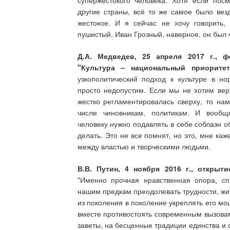
супержестокого человека. Хотя если пос
другие страны, всё то же самое было вез
жестокое. И я сейчас не хочу говорить,
пушистый, Иван Грозный, наверное, он был 
Д.А. Медведев, 25 апреля 2017 г., 
"Культура – национальный приоритет
узкополитический подход к культуре в н
просто недопустим. Если мы не хотим верн
жестко регламентировалась сверху, то нам
числе чиновникам, политикам. И вооб
человеку нужно подавлять в себе соблазн о
делать. Это не все помнят, но это, мне к
между властью и творческими людьми.
В.В. Путин, 4 ноября 2016 г., открыт
"Именно прочная нравственная опора, сп
нашим предкам преодолевать трудности, жит
из поколения в поколение укреплять его мо
вместе противостоять современным вызовам
заветы, на бесценные традиции единства и 