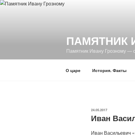
Перейти
к
содержимому
ПАМЯТНИК 
Памятник Ивану Грозному — 
О царе
История. Факты
ОПУБЛИКОВАНО
24.05.2017
Иван Васи
Иван Васильевич «