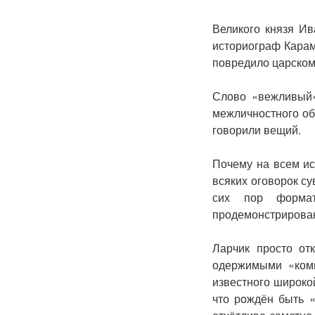
Великого князя И
историограф Карам
повредило царском
Слово «вежливый»
межличностного об
говорили вещий.
Почему на всем ис
всяких оговорок с
сих пор формат
продемонстрирова
Ларчик просто от
одержимыми «комп
известного широко
что рождён быть «