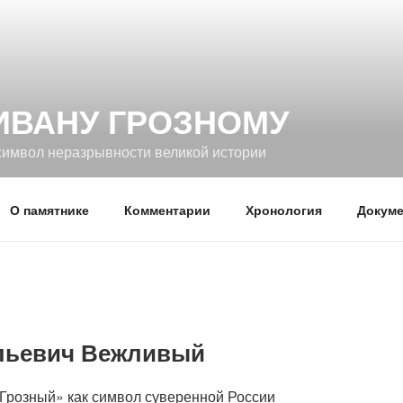
ИВАНУ ГРОЗНОМУ
символ неразрывности великой истории
О памятнике
Комментарии
Хронология
Докуме
льевич Вежливый
Грозный» как символ суверенной России