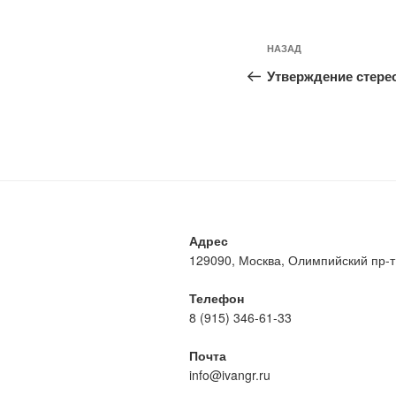
Навигация
Предыдущая
НАЗАД
по
запись:
Утверждение стере
записям
Адрес
129090, Москва, Олимпийский пр-т, 
Телефон
8 (915) 346-61-33
Почта
info@ivangr.ru