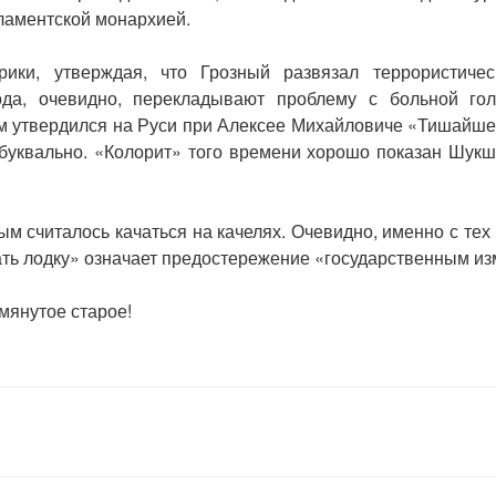
ламентской монархией.
рики, утверждая, что Грозный развязал террористиче
ода, очевидно, перекладывают проблему с больной го
 утвердился на Руси при Алексее Михайловиче «Тишайше
 буквально. «Колорит» того времени хорошо показан Шук
ым считалось качаться на качелях. Очевидно, именно с те
ать лодку» означает предостережение «государственным и
мянутое старое!