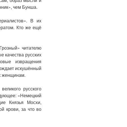
сам, образ мысли и
нник», чем Бунша.
риалистов». В их
ератом. Кто же ещё
Грозный» читателю
е качества русских
ловые извращения
верждает искушённый
к женщинам.
великого русского
едующее: «Немецкий
ие Князья Мосхи,
й крови, за что во