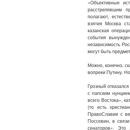
«Объективные ист
расстрелявшим п
полагают, естеств
взятия Москва ст
казанская операц
события вынужден
независимость Рос
могут быть предмет
Можно, конечно, ск
вопреки Путину. Но
Грозный отказался
с папским нунцие
всего Востока», к
(то есть христиа
ПравоСлавии с вед
Поссевин, в связ
сенаторов». Это 