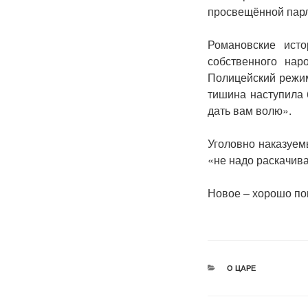
просвещённой пар
Романовские исто
собственного нар
Полицейский режим
тишина наступила
дать вам волю».
Уголовно наказуем
«не надо раскачив
Новое – хорошо по
РУБРИКИ
О ЦАРЕ