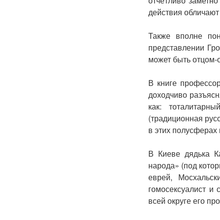
отчётливо заметно
действия обличают
Также вполне по
представлении Гро
может быть отцом-о
В книге профессо
доходчиво разъясн
как: тоталитарн
(традиционная русс
в этих полусферах
В Киеве дядька К
народа» (под кото
еврей, Мосхальс
гомосексуалист и 
всей округе его п