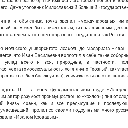
 на фоне Грозного). Ничтожность его грехов вопиет к небе
 его. Даже уголовник Милославс-кий больший «государстве
нятна и объяснима точка зрения «международных импе
зный не может быть никем иным, как законченным деген
снователем такого несообразного государства как Россия.
ра Йельского университета Исабель де Мадариага «Иван 
яется, что Иван Васильевич воплотил в себе такие соборны
ый уклад всего и вся, природные, в частности, по
кая черта гомосексуальность, хотя лично Грозный, как ут
 профессор, был бисексуален), уничижительное отношение 
андыба В.Н. в своём фундаментальном труде «История 
рым автор разумеет преимущественно «хохлов») пишет сл
кий Князь Иоанн, как и все предыдущие и последующ
сумасшедший, пролил со своими подручными много русско
розвали «Иваном Кровавым».