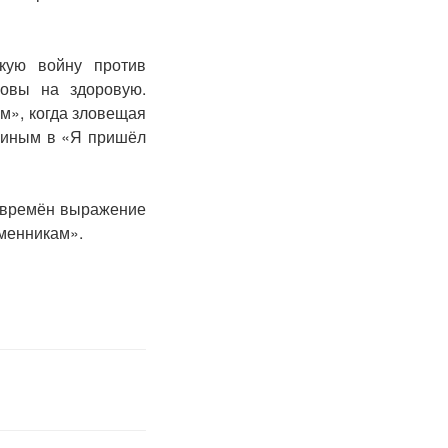
скую войну против
ловы на здоровую.
м», когда зловещая
шиным в «Я пришёл
х времён выражение
зменникам».