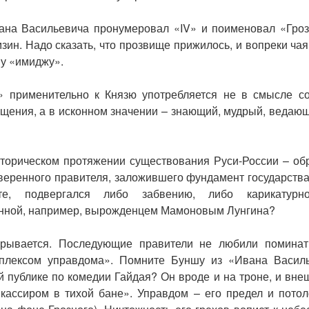
вана Васильевича пронумеровал «IV» и поименовал «Гро
зин. Надо сказать, что прозвище прижилось, и вопреки ча
у «имиджу».
 применительно к Князю употребляется не в смысле с
щения, а в исконном значении – знающий, мудрый, ведающ
торическом протяжении существования Руси-России – обр
уверенного правителя, заложившего фундамент государств
е, подвергался либо забвению, либо карикатурной
нной, например, вырожденцем Мамоновым Лунгина?
крывается. Последующие правители не любили поминать
лексом управдома». Помните Буншу из «Ивана Василь
й публике по комедии Гайдая? Он вроде и на троне, и внеш
кассиром в тихой бане». Управдом – его предел и потол