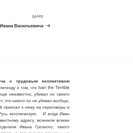
ДАЛЕЕ
Следующая
запись
 Ивана Васильевича
еча с трудовым коллективом
генду о том, что Ivan the Terrible
ещё неизвестно, убивал он своего
т, что никого он не убивал вообще,
ый приехал к нему на переговоры и
Русь католическую. И когда Иван
звестному адресу, возникли всякие
делали Ивана Грозного, такого