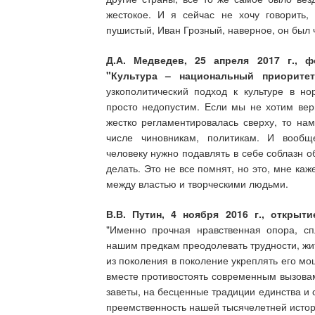
жестокое. И я сейчас не хочу говорить,
пушистый, Иван Грозный, наверное, он был 
Д.А. Медведев, 25 апреля 2017 г., 
"Культура – национальный приоритет
узкополитический подход к культуре в н
просто недопустим. Если мы не хотим верн
жестко регламентировалась сверху, то нам
числе чиновникам, политикам. И вооб
человеку нужно подавлять в себе соблазн о
делать. Это не все помнят, но это, мне к
между властью и творческими людьми.
В.В. Путин, 4 ноября 2016 г., открыт
"Именно прочная нравственная опора, сп
нашим предкам преодолевать трудности, жит
из поколения в поколение укреплять его мо
вместе противостоять современным вызовам
заветы, на бесценные традиции единства и 
преемственность нашей тысячелетней истор