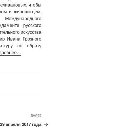
Селивановых, чтобы
ром и живописцем,
 Международного
даменте русского
ительного искусства
хир Ивана Грозного
ьптуру по образу
дробнее…
ДАЛЕЕ
Следующая
запись
29 апреля 2017 года