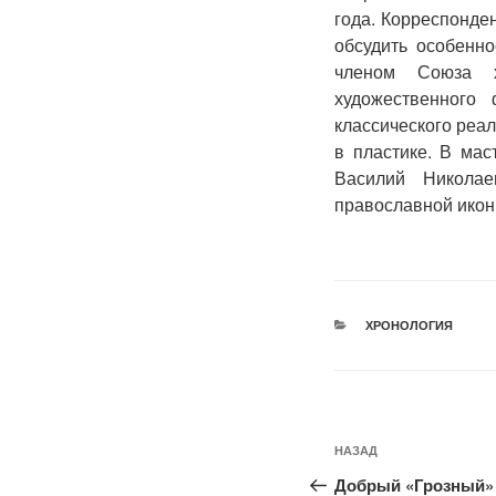
года. Корреспонде
обсудить особенн
членом Союза х
художественного
классического реал
в пластике. В мас
Василий Николае
православной икон
РУБРИКИ
ХРОНОЛОГИЯ
Навигация
Предыдущая
НАЗАД
по
запись:
Добрый «Грозный» 