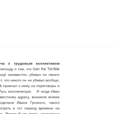
еча с трудовым коллективом
генду о том, что Ivan the Terrible
ещё неизвестно, убивал он своего
т, что никого он не убивал вообще,
ый приехал к нему на переговоры и
Русь католическую. И когда Иван
звестному адресу, возникли всякие
делали Ивана Грозного, такого
мотреть в тот период времени на
де. Время было такое, достаточно