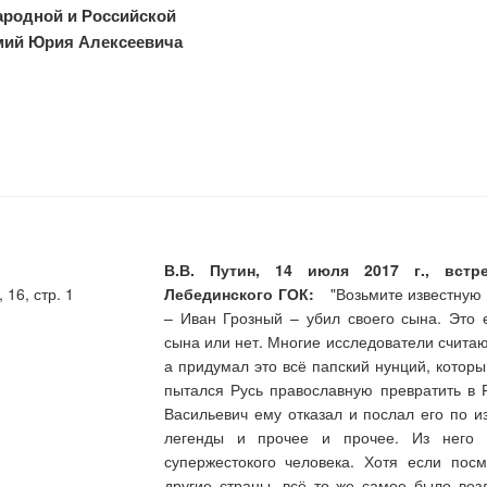
родной и Российской
мий Юрия Алексеевича
В.В. Путин, 14 июля 2017 г., встр
16, стр. 1
Лебединского ГОК:
"Возьмите известную ле
– Иван Грозный – убил своего сына. Это 
сына или нет. Многие исследователи считаю
а придумал это всё папский нунций, котор
пытался Русь православную превратить в 
Васильевич ему отказал и послал его по и
легенды и прочее и прочее. Из него с
супержестокого человека. Хотя если пос
другие страны, всё то же самое было вез