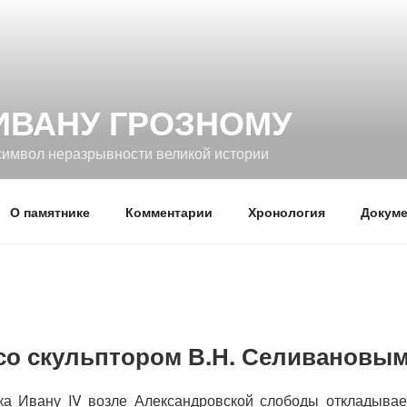
ИВАНУ ГРОЗНОМУ
символ неразрывности великой истории
О памятнике
Комментарии
Хронология
Докуме
со скульптором В.Н. Селивановы
ка Ивану IV возле Александровской слободы откладывае