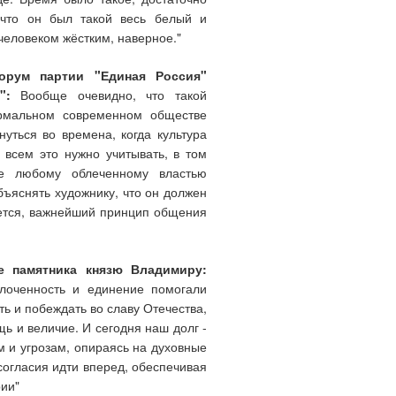
 что он был такой весь белый и
человеком жёстким, наверное."
форум партии "Единая Россия"
":
Вообще очевидно, что такой
ормальном современном обществе
уться во времена, когда культура
 всем это нужно учитывать, в том
ще любому облеченному властью
бъяснять художнику, что он должен
ажется, важнейший принцип общения
ие памятника князю Владимиру:
лоченность и единение помогали
ь и побеждать во славу Отечества,
щь и величие. И сегодня наш долг -
 и угрозам, опираясь на духовные
согласия идти вперед, обеспечивая
ии"