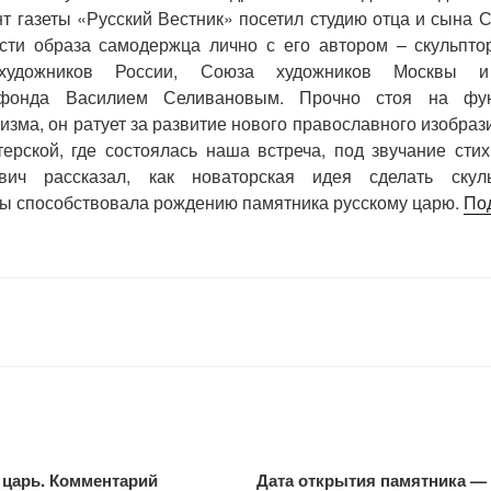
нт газеты «Русский Вестник» посетил студию отца и сына 
ости образа самодержца лично с его автором – скульпто
удожников России, Союза художников Москвы и
 фонда Василием Селивановым. Прочно стоя на фун
изма, он ратует за развитие нового православного изобраз
терской, где состоялась наша встреча, под звучание сти
вич рассказал, как новаторская идея сделать скул
ы способствовала рождению памятника русскому царю.
По
царь. Комментарий
Дата открытия памятника — 