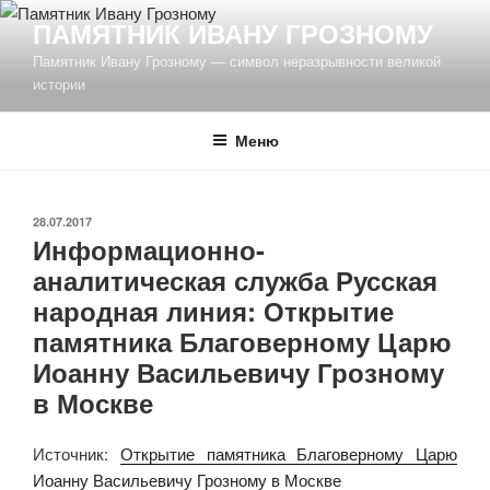
Перейти
ПАМЯТНИК ИВАНУ ГРОЗНОМУ
к
Памятник Ивану Грозному — символ неразрывности великой
содержимому
истории
Меню
ОПУБЛИКОВАНО
28.07.2017
Информационно-
аналитическая служба Русская
народная линия: Открытие
памятника Благоверному Царю
Иоанну Васильевичу Грозному
в Москве
Источник:
Открытие памятника Благоверному Царю
Иоанну Васильевичу Грозному в Москве