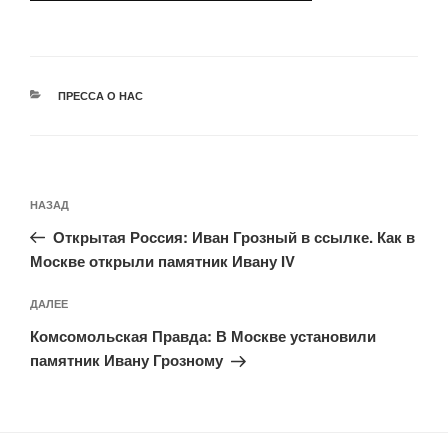
РУБРИКИ
ПРЕССА О НАС
Навигация
Предыдущая
НАЗАД
по
запись:
записям
Открытая Россия: Иван Грозный в ссылке. Как в
Москве открыли памятник Ивану IV
Следующая
ДАЛЕЕ
запись
Комсомольская Правда: В Москве установили
памятник Ивану Грозному