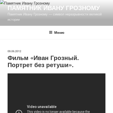
Перейти
ПАМЯТНИК ИВАНУ ГРОЗНОМУ
к
Памятник Ивану Грозному — символ неразрывности великой
содержимому
истории
Меню
ОПУБЛИКОВАНО
09.06.2012
Фильм «Иван Грозный.
Портрет без ретуши».