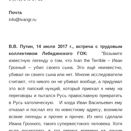
Почта
info@ivangr.ru
В.В. Путин, 14 июля 2017 г., встреча с трудовым
коллективом Лебединского ГОК:
"Возьмите
известную легенду о том, что Ivan the Terrible – Иван
Грозный – убил своего сына. Это ещё неизвестно,
убивал он своего сына или нет. Многие исследователи
считают, что никого он не убивал вообще, а придумал
это всё папский нунций, который приехал к нему на
переговоры и пытался Русь православную превратить
в Русь католическую. И когда Иван Васильевич ему
отказал и послал его по известному адресу, возникли
всякие легенды и прочее и прочее. Из него сделали
Ивана Грозного, такого супержестокого человека. Хотя
если посмотреть в тот период времени на другие