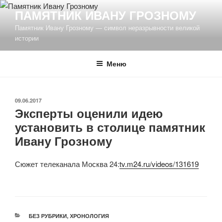
Перейти
ПАМЯТНИК ИВАНУ ГРОЗНОМУ
к
Памятник Ивану Грозному — символ неразрывности великой
содержимому
истории
Меню
ОПУБЛИКОВАНО
09.06.2017
Эксперты оценили идею
установить в столице памятник
Ивану Грозному
Сюжет телеканала Москва 24:
tv.m24.ru/videos/131619
РУБРИКИ
БЕЗ РУБРИКИ
,
ХРОНОЛОГИЯ