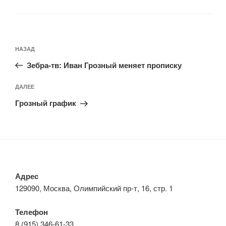
Навигация
Предыдущая
НАЗАД
по
запись:
записям
Зебра-тв: Иван Грозный меняет прописку
Следующая
ДАЛЕЕ
запись
Грозный график
Адрес
129090, Москва, Олимпийский пр-т, 16, стр. 1
Телефон
8 (915) 346-61-33