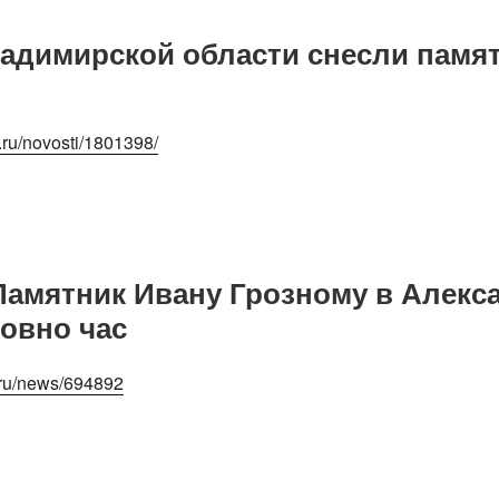
адимирской области снесли памя
ru/novosti/1801398/
Памятник Ивану Грозному в Алекс
овно час
.ru/news/694892