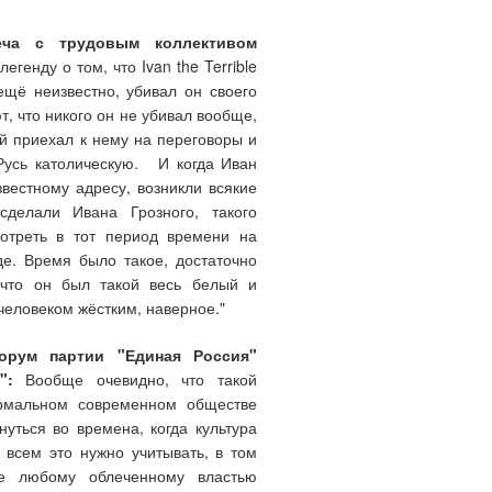
еча с трудовым коллективом
генду о том, что Ivan the Terrible
ещё неизвестно, убивал он своего
т, что никого он не убивал вообще,
ый приехал к нему на переговоры и
Русь католическую. И когда Иван
звестному адресу, возникли всякие
делали Ивана Грозного, такого
мотреть в тот период времени на
де. Время было такое, достаточно
 что он был такой весь белый и
человеком жёстким, наверное."
форум партии "Единая Россия"
":
Вообще очевидно, что такой
ормальном современном обществе
уться во времена, когда культура
 всем это нужно учитывать, в том
ще любому облеченному властью