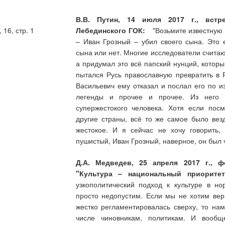
В.В. Путин, 14 июля 2017 г., встр
16, стр. 1
Лебединского ГОК:
"Возьмите известную ле
– Иван Грозный – убил своего сына. Это 
сына или нет. Многие исследователи считаю
а придумал это всё папский нунций, котор
пытался Русь православную превратить в 
Васильевич ему отказал и послал его по и
легенды и прочее и прочее. Из него с
супержестокого человека. Хотя если пос
другие страны, всё то же самое было вез
жестокое. И я сейчас не хочу говорить,
пушистый, Иван Грозный, наверное, он был 
Д.А. Медведев, 25 апреля 2017 г., 
"Культура – национальный приоритет
узкополитический подход к культуре в н
просто недопустим. Если мы не хотим верн
жестко регламентировалась сверху, то нам
числе чиновникам, политикам. И вооб