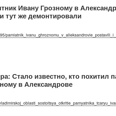
амятник Ивану Грозному в Александ
и тут же демонтировали
5/pamiatnik_ivanu_ghroznomu_v_alieksandrovie_postavili_i_t
тра: Стало известно, кто похитил 
зному в Александрове
_vladimirskoj_oblasti_sostoitsya_otkritie_pamyatnika_tcaryu_i