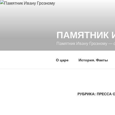
Перейти
к
содержимому
ПАМЯТНИК 
Памятник Ивану Грозному — 
О царе
История. Факты
РУБРИКА: ПРЕССА 