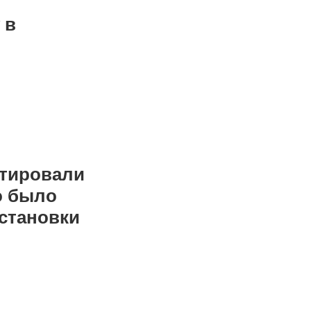
 в
нтировали
о было
установки