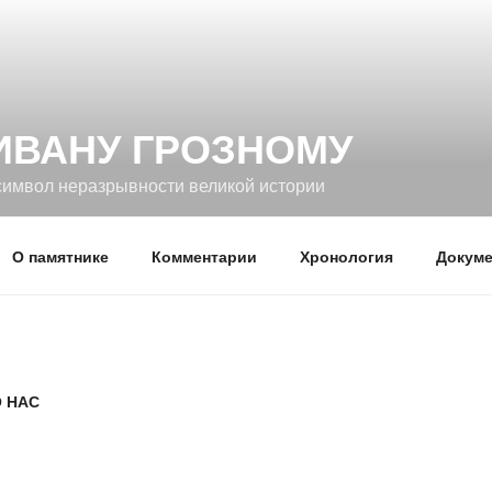
ИВАНУ ГРОЗНОМУ
символ неразрывности великой истории
О памятнике
Комментарии
Хронология
Докуме
О НАС