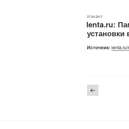
ОПУБЛИКОВАНО
27.04.2017
lenta.ru: П
установки 
Источник:
lenta.ru
Навигация
Предыду
страница
по
записям