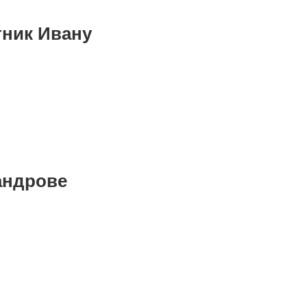
тник Ивану
андрове