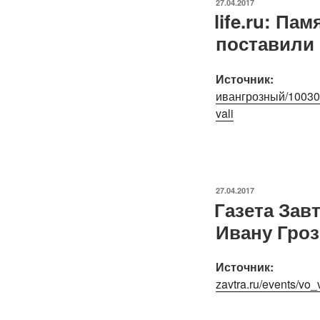
ОПУБЛИКОВАНО
27.04.2017
life.ru: П
поставили 
Источник:
ивангрозный/100309
vali
ОПУБЛИКОВАНО
27.04.2017
Газета Зав
Ивану Гро
Источник:
zavtra.ru/events/vo