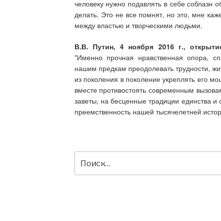
человеку нужно подавлять в себе соблазн о
делать. Это не все помнят, но это, мне к
между властью и творческими людьми.
В.В. Путин, 4 ноября 2016 г., открыт
"Именно прочная нравственная опора, сп
нашим предкам преодолевать трудности, жит
из поколения в поколение укреплять его мо
вместе противостоять современным вызовам
заветы, на бесценные традиции единства и 
преемственность нашей тысячелетней истор
Искать: