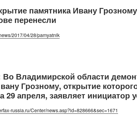
Открытие памятника Ивану Грозному
ове перенесли
/news/2017/04/28/pamyatnik
: Во Владимирской области демо
вану Грозному, открытие которог
а 29 апреля, заявляет инициатор 
erfax-russia.ru/Center/news.asp?id=828666&sec=1671