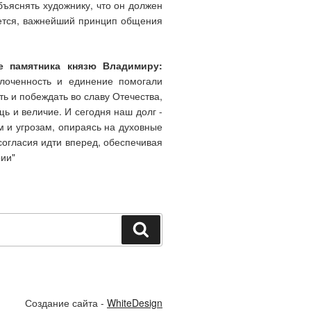
бъяснять художнику, что он должен
ажется, важнейший принцип общения
ие памятника князю Владимиру:
лоченность и единение помогали
ь и побеждать во славу Отечества,
щь и величие. И сегодня наш долг -
 и угрозам, опираясь на духовные
согласия идти вперед, обеспечивая
ии"
Поиск
Создание сайта -
WhiteDesign