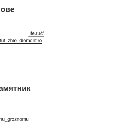
рове
life.ru/t/
ut_zhie_diemontiro
памятник
vanu_groznomu