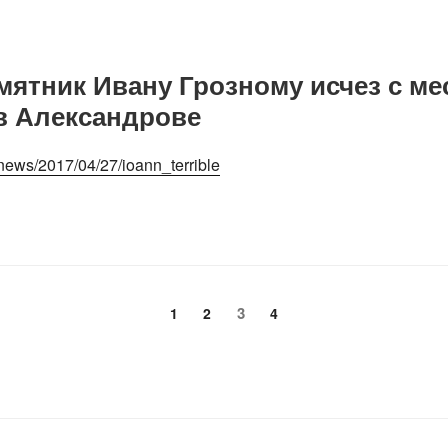
амятник Ивану Грозному исчез с ме
в Александрове
/news/2017/04/27/ioann_terrible
щая
Страница
3
Страница
1
Страница
2
Страница
4