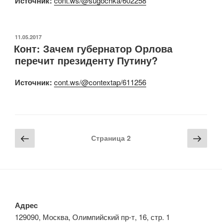
Источник:
cont.ws/@sugochka/602258
ОПУБЛИКОВАНО
11.05.2017
Конт: Зачем губернатор Орлова
перечит президенту Путину?
Источник:
cont.ws/@contextap/611256
Навигация
Предыдущая
Сле
Страница
2
по
страница
стра
записям
Адрес
129090, Москва, Олимпийский пр-т, 16, стр. 1