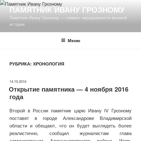
Перейти
ПАМЯТНИК ИВАНУ ГРОЗНОМУ
к
Памятник Ивану Грозному — символ неразрывности великой
содержимому
истории
Меню
РУБРИКА: ХРОНОЛОГИЯ
ОПУБЛИКОВАНО
14.10.2016
Открытие памятника — 4 ноября 2016
года
Второй в России памятник царю Ивану IV Грозному
поставят в городе Александрове Владимирской
области и обещают, что он будет выглядеть более
реалистично, сообщил журналистам глава
администрации Александровского района Игорь