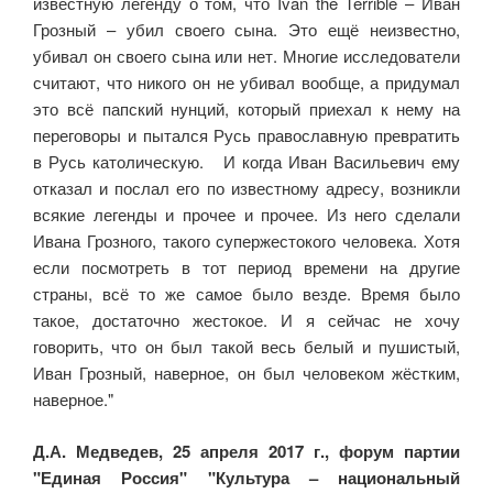
известную легенду о том, что Ivan the Terrible – Иван
Грозный – убил своего сына. Это ещё неизвестно,
убивал он своего сына или нет. Многие исследователи
считают, что никого он не убивал вообще, а придумал
это всё папский нунций, который приехал к нему на
переговоры и пытался Русь православную превратить
в Русь католическую. И когда Иван Васильевич ему
отказал и послал его по известному адресу, возникли
всякие легенды и прочее и прочее. Из него сделали
Ивана Грозного, такого супержестокого человека. Хотя
если посмотреть в тот период времени на другие
страны, всё то же самое было везде. Время было
такое, достаточно жестокое. И я сейчас не хочу
говорить, что он был такой весь белый и пушистый,
Иван Грозный, наверное, он был человеком жёстким,
наверное."
Д.А. Медведев, 25 апреля 2017 г., форум партии
"Единая Россия" "Культура – национальный