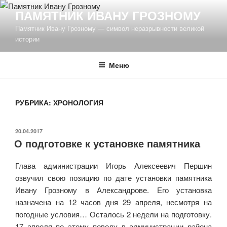
Перейти
ПАМЯТНИК ИВАНУ ГРОЗНОМУ
к
Памятник Ивану Грозному — символ неразрывности великой
содержимому
истории
Меню
РУБРИКА: ХРОНОЛОГИЯ
ОПУБЛИКОВАНО
20.04.2017
О подготовке к установке памятника
Глава администрации Игорь Алексеевич Першин
озвучил свою позицию по дате установки памятника
Ивану Грозному в Александрове. Его установка
назначена на 12 часов дня 29 апреля, несмотря на
погодные условия… Осталось 2 недели на подготовку.
17 апреля по этому поводу в администрации района