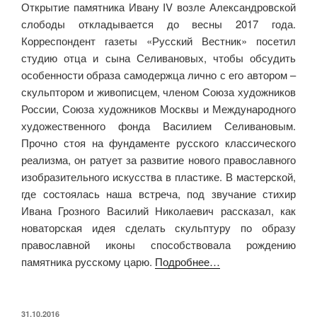
Открытие памятника Ивану IV возле Александровской
слободы откладывается до весны 2017 года.
Корреспондент газеты «Русский Вестник» посетил
студию отца и сына Селивановых, чтобы обсудить
особенности образа самодержца лично с его автором –
скульптором и живописцем, членом Союза художников
России, Союза художников Москвы и Международного
художественного фонда Василием Селивановым.
Прочно стоя на фундаменте русского классического
реализма, он ратует за развитие нового православного
изобразительного искусства в пластике. В мастерской,
где состоялась наша встреча, под звучание стихир
Ивана Грозного Василий Николаевич рассказал, как
новаторская идея сделать скульптуру по образу
православной иконы способствовала рождению
памятника русскому царю.
Подробнее…
ОПУБЛИКОВАНО
31.10.2016