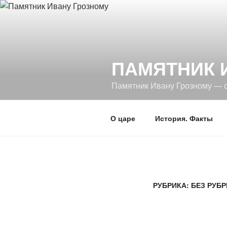
Перейти
к
содержимому
ПАМЯТНИК 
Памятник Ивану Грозному — 
О царе
История. Факты
РУБРИКА: БЕЗ РУБ