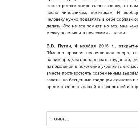
жестко регламентировалась сверху, то нам
числе чиновникам, политикам. И вооб
человеку нужно подавлять в себе соблазн о
делать. Это не все помнят, но это, мне к
между властью и творческими людьми.
В.В. Путин, 4 ноября 2016 г., открыт
"Именно прочная нравственная опора, сп
нашим предкам преодолевать трудности, жит
из поколения в поколение укреплять его мо
вместе противостоять современным вызовам
заветы, на бесценные традиции единства и 
преемственность нашей тысячелетней истор
Искать: