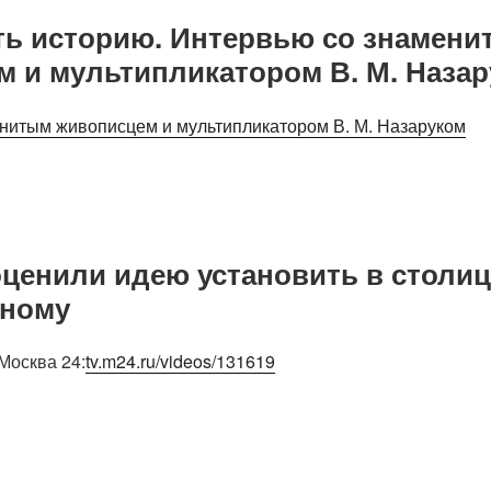
ть историю. Интервью со знамен
 и мультипликатором В. М. Наза
нитым живописцем и мультипликатором В. М. Назаруком
ценили идею установить в столиц
зному
Москва 24:
tv.m24.ru/videos/131619