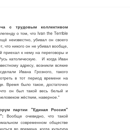
еча с трудовым коллективом
генду о том, что Ivan the Terrible
ещё неизвестно, убивал он своего
т, что никого он не убивал вообще,
ый приехал к нему на переговоры и
Русь католическую. И когда Иван
звестному адресу, возникли всякие
делали Ивана Грозного, такого
мотреть в тот период времени на
де. Время было такое, достаточно
 что он был такой весь белый и
человеком жёстким, наверное."
форум партии "Единая Россия"
":
Вообще очевидно, что такой
ормальном современном обществе
уться во времена, когда культура