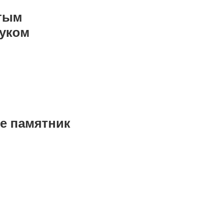
итым
руком
е памятник