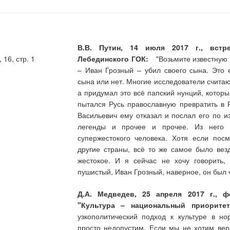
В.В. Путин, 14 июля 2017 г., встр
16, стр. 1
Лебединского ГОК:
"Возьмите известную ле
– Иван Грозный – убил своего сына. Это 
сына или нет. Многие исследователи считаю
а придумал это всё папский нунций, котор
пытался Русь православную превратить в 
Васильевич ему отказал и послал его по и
легенды и прочее и прочее. Из него с
супержестокого человека. Хотя если пос
другие страны, всё то же самое было вез
жестокое. И я сейчас не хочу говорить,
пушистый, Иван Грозный, наверное, он был 
Д.А. Медведев, 25 апреля 2017 г., 
"Культура – национальный приоритет
узкополитический подход к культуре в н
просто недопустим. Если мы не хотим верн