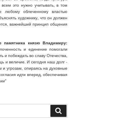
 всем это нужно учитывать, в том
ще любому облеченному властью
бъяснять художнику, что он должен
ажется, важнейший принцип общения
ие памятника князю Владимиру:
лоченность и единение помогали
ь и побеждать во славу Отечества,
щь и величие. И сегодня наш долг -
 и угрозам, опираясь на духовные
согласия идти вперед, обеспечивая
ии"
Поиск