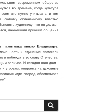
ормальном современном обществе
уться во времена, когда культура
 всем это нужно учитывать, в том
ще любому облеченному властью
бъяснять художнику, что он должен
ажется, важнейший принцип общения
ие памятника князю Владимиру:
лоченность и единение помогали
ь и побеждать во славу Отечества,
щь и величие. И сегодня наш долг -
 и угрозам, опираясь на духовные
согласия идти вперед, обеспечивая
ии"
Поиск