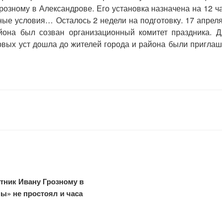
розному в Александрове. Его установка назначена на 12 ча
ные условия… Осталось 2 недели на подготовку. 17 апреля
йона был созван организационный комитет праздника. Дл
вых уст дошла до жителей города и района были пригла
тник Ивану Грозному в
ы» не простоял и часа