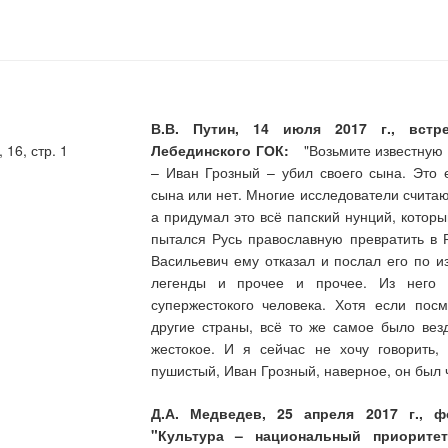
В.В. Путин, 14 июля 2017 г., встр
16, стр. 1
Лебединского ГОК:
"Возьмите известную ле
– Иван Грозный – убил своего сына. Это 
сына или нет. Многие исследователи считаю
а придумал это всё папский нунций, котор
пытался Русь православную превратить в 
Васильевич ему отказал и послал его по и
легенды и прочее и прочее. Из него с
супержестокого человека. Хотя если пос
другие страны, всё то же самое было вез
жестокое. И я сейчас не хочу говорить,
пушистый, Иван Грозный, наверное, он был 
Д.А. Медведев, 25 апреля 2017 г., 
"Культура – национальный приоритет