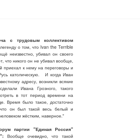
еча с трудовым коллективом
генду о том, что Ivan the Terrible
ещё неизвестно, убивал он своего
т, что никого он не убивал вообще,
ый приехал к нему на переговоры и
Русь католическую. И когда Иван
звестному адресу, возникли всякие
делали Ивана Грозного, такого
мотреть в тот период времени на
де. Время было такое, достаточно
 что он был такой весь белый и
человеком жёстким, наверное."
форум партии "Единая Россия"
":
Вообще очевидно, что такой