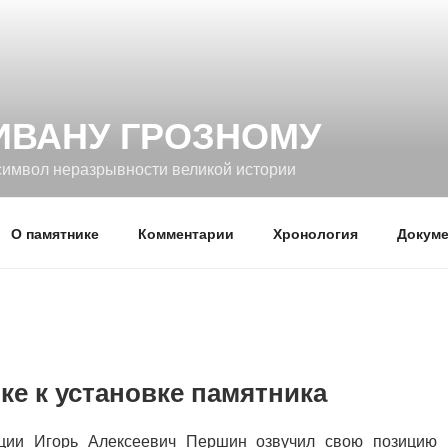
ИВАНУ ГРОЗНОМУ
символ неразрывности великой истории
О памятнике
Комментарии
Хронология
Докуме
ке к установке памятника
ции Игорь Алексеевич Першин озвучил свою позицию 