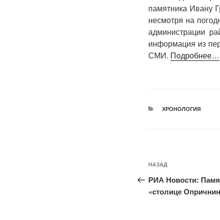
памятника Ивану Г
несмотря на погод
администрации ра
информация из пер
СМИ.
Подробнее…
РУБРИКИ
ХРОНОЛОГИЯ
Навигация
Предыдущая
НАЗАД
по
запись:
РИА Новости: Памя
записям
«столице Опричнин