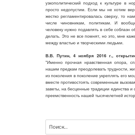
узкополитический подход к культуре в н
просто недопустим. Если мы не хотим верн
жестко регламентировалась сверху, то нам
числе чиновникам, политикам. И вооб
человеку нужно подавлять в себе соблазн о
делать. Это не все помнят, но это, мне к
между властью и творческими людьми.
В.В. Путин, 4 ноября 2016 г., открыт
"Именно прочная нравственная опора, сп
нашим предкам преодолевать трудности, жит
из поколения в поколение укреплять его мо
вместе противостоять современным вызовам
заветы, на бесценные традиции единства и 
преемственность нашей тысячелетней истор
Искать: